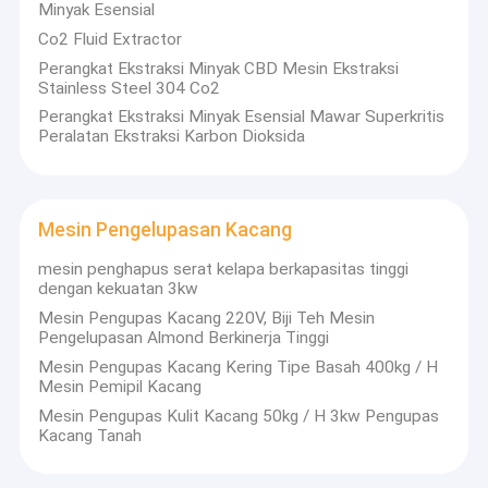
Pengembangan, Penjualan dan Ekspor.Produk utama
Minyak Esensial
Tentang kami
kami adalah mesin press oli hidrolik, mesin press oli
Co2 Fluid Extractor
spiral, peralatan aksesori untuk mesin press oli dan
Perangkat Ekstraksi Minyak CBD Mesin Ekstraksi
Tur Pabrik
mesin lainnya.
Stainless Steel 304 Co2
Mesin kami telah diekspor ke Amerika, Eropa, Afrika
Perangkat Ekstraksi Minyak Esensial Mawar Superkritis
Kontrol kualitas
Peralatan Ekstraksi Karbon Dioksida
dan Asia, mendapat reputasi dan harga yang sangat
baik
edback dari pelanggan.
Hubungi kami
Permintaan Penawaran
Mesin Pengelupasan Kacang
mesin penghapus serat kelapa berkapasitas tinggi
dengan kekuatan 3kw
Mesin Press Minyak Industri
Mesin Pengupas Kacang 220V, Biji Teh Mesin
Pengelupasan Almond Berkinerja Tinggi
Mesin Press Oli Hidrolik
Mesin Pengupas Kacang Kering Tipe Basah 400kg / H
Mesin Pemipil Kacang
mesin press sekrup minyak
Mesin Pengupas Kulit Kacang 50kg / H 3kw Pengupas
Kacang Tanah
Mesin Pengolah Makanan