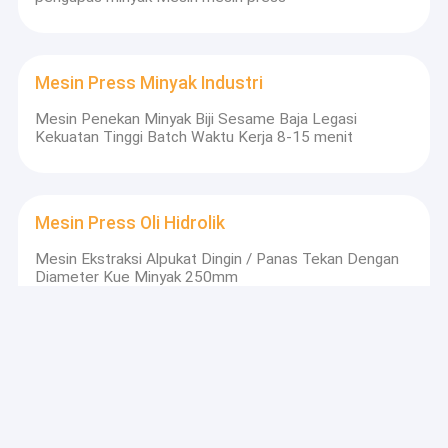
Mesin Press Minyak Industri
Mesin Penekan Minyak Biji Sesame Baja Legasi
Kekuatan Tinggi Batch Waktu Kerja 8-15 menit
Mesin Press Oli Hidrolik
Mesin Ekstraksi Alpukat Dingin / Panas Tekan Dengan
Diameter Kue Minyak 250mm
mesin press sekrup minyak
Mesin Press Minyak Kacang / Rapeseed Screw Press
Minyak Extractor Hasil Minyak Tinggi