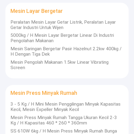
Mesin Pemanggang Industri
Mesin Layar Bergetar
Mesin Pengemas Otomatis
Peralatan Mesin Layar Getar Listrik, Peralatan Layar
Getar Industri Untuk Wijen
Peralatan Filter Oli
5000kg / H Mesin Layar Bergetar Linear Di Industri
Pengolahan Makanan
Perangkat Ekstraksi Minyak
Mesin Saringan Bergetar Pasir Hazelnut 2.2kw 400kg /
H Dengan Tiga Dek
Mesin Pengelupasan Kacang
Mesin Pengolah Makanan 1.5kw Linear Vibrating
Screen
Mesin Layar Bergetar
Mesin Pengilangan Minyak
Mesin Press Minyak Rumah
Mesin Press Minyak Rumah
3 - 5 Kg / H Mini Mesin Penggilingan Minyak Kapasitas
Kecil, Mesin Expeller Minyak Kecil
Mesin Penghancur Kacang
Mesin Press Minyak Rumah Tangga Ukuran Kecil 2-3
mesin suku cadang
Kg / H Kapasitas 460 * 260 * 360mm
SS 610W 6kg / H Mesin Press Minyak Rumah Bunga