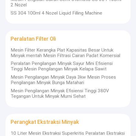
2 Nozel
SS 304 100ml 4 Nozel Liquid Filling Machine
Peralatan Filter Oli
Mesin Filter Kerangka Plat Kapasitas Besar Untuk
Minyak mentah Mesin Filtrasi Cairan Padat Komersial
Peralatan Pengilangan Minyak Sayur Mini Efisiensi
Tinggi Mesin Pengilangan Minyak Kelapa Sawit
Mesin Pengilangan Minyak Daya 3kw Mesin Proses
Pengilangan Minyak Bunga Matahari
Mesin Pengilangan Minyak Efisiensi Tinggi 380V
Tegangan Untuk Minyak Murni Sehat
Rumah
Sejak tahun 1998, Henan Lewin Industrial Development
Produk
Co, Ltd ditemukan secara resmi terdaftar di bawah
Perangkat Ekstraksi Minyak
Henan Companies Registry.Ini adalah perusahaan yang
Video
memiliki kemampuan untuk Industri, Penelitian &
10 Liter Mesin Ekstraksi Superkritis Peralatan Ekstraksi