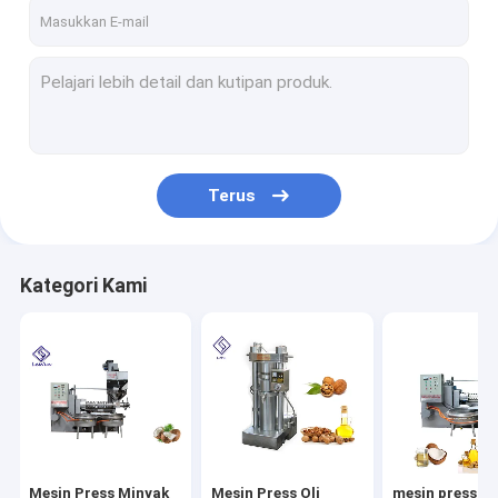
Tentang kami
Tur Pabrik
Kontrol kualitas
Hubungi kami
Terus
Permintaan Penawaran
Kategori Kami
Mesin Press Minyak Industri
Mesin Press Oli Hidrolik
mesin press sekrup minyak
Mesin Pengolah Makanan
Mesin Press Minyak
Mesin Press Oli
mesin press s