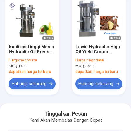
Kualitas tinggi Mesin
Lewin Hydraulic High
Hydraulic Oil Press
Oil Yield Cocoa
Mesin Ekstraksi
Butter Oil Line Mesin
Harga:
negotiate
Harga:
negotiate
Minyak Alpukat Oil
Minyak Cacao Butter
MOQ:
1 SET
MOQ:
1 SET
Line
dapatkan harga terbaru
dapatkan harga terbaru
Hubungi sekarang
Hubungi sekarang
Rumah
Produk
Tinggalkan Pesan
Kami Akan Membalas Dengan Cepat
Video