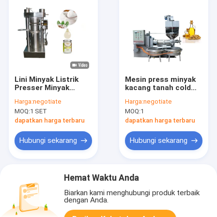
Lini Minyak Listrik
Mesin press minyak
Presser Minyak
kacang tanah cold
Hidraulik Minyak
press mesin
Harga:
negotiate
Harga:
negotiate
Kelapa Dingin Mesin
pembuat minyak
MOQ:
1 SET
MOQ:
1
Penekan Minyak Lini
kacang tanah pabrik
minyak
dapatkan harga terbaru
dapatkan harga terbaru
Hubungi sekarang
Hubungi sekarang
Hemat Waktu Anda
Biarkan kami menghubungi produk terbaik
dengan Anda.