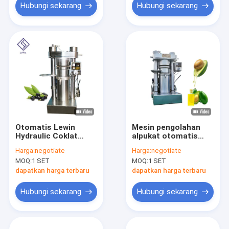
Hubungi sekarang
Hubungi sekarang
Otomatis Lewin
Mesin pengolahan
Hydraulic Coklat
alpukat otomatis
Mesin mentega biji
listrik Mesin
Harga:
negotiate
Harga:
negotiate
kakao Mesin bubuk
pengupas minyak
MOQ:
1 SET
MOQ:
1 SET
kakao
Mesin mesin press
dapatkan harga terbaru
dapatkan harga terbaru
Hubungi sekarang
Hubungi sekarang