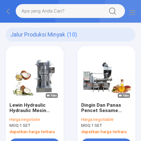
Jalur Produksi Minyak
(10)
Lewin Hydraulic
Dingin Dan Panas
Hydraulic Mesin
Pencet Sesame
Membuat Minyak
Sunflower Kacang
Harga:
negotiate
Harga:
negotiable
Kelapa
tanah Rapeseed Oil
MOQ:
1 SET
MOQ:
1 SET
Line Untuk Pabrik
Minyak Komersial
dapatkan harga terbaru
dapatkan harga terbaru
menggunakan