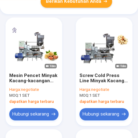
Berikan Kebutuhan Anda
Mesin Pencet Minyak
Screw Cold Press
Kacang-kacangan
Line Minyak Kacang
Mesin Produksi
Mesin Pengolahan
Harga:
negotiate
Harga:
negotiate
Minyak Kacang-
Minyak Kacang Mesin
MOQ:
1 SET
MOQ:
1 SET
kacangan Medium di
Pencet Minyak
Cina
dapatkan harga terbaru
dapatkan harga terbaru
Hubungi sekarang
Hubungi sekarang