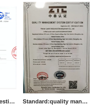
Standard:Quality testing report
Standard:quality managerment system certification