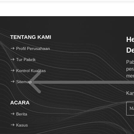
TENTANG KAMI
He
Profil Perusahaan
De
Tur Pabrik
Pab
per
Kontrol Kualitas
men
Sitemap
mes
Kam
ACARA
Berita
Kasus