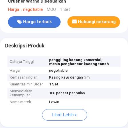
Crusher Warna Disesuaikan
Harga：negotiable
MOQ：1 Set
Harga terbaik
Hubungi sekarang
Deskripsi Produk
,
penggiling kacang komersial
Cahaya Tinggi
mesin penghancur kacang tanah
Harga
negotiable
Kemasan rincian
Kasing kayu dengan film
Kuantitas min Order
1 Set
Menyediakan
100 per set per bulan
kemampuan
Nama merek
Lewin
Lihat Lebih