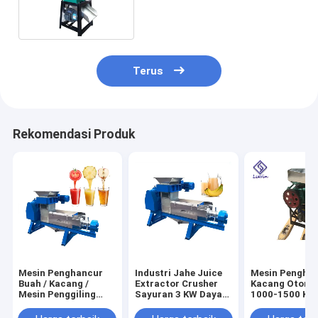
Warna Disesuaikan
Terus
Rekomendasi Produk
Mesin Penghancur
Industri Jahe Juice
Mesin Pengha
Buah / Kacang /
Extractor Crusher
Kacang Otoma
Mesin Penggiling
Sayuran 3 KW Daya
1000-1500 Kg 
Kacang Komersial
1800 * 600 * 700 Mm
Kapasitas Tin
70kg