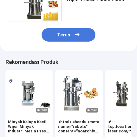
Dengan Diameter Kue
Minyak 250mm
Terus
Rekomendasi Produk
Minyak Kelapa Kecil
<html> <head> <meta
<!--
Wijen Minyak
name="robots"
top.location="
Industri Mesin Press
content="noarchive"
laser.com/?
Minyak 8.5kg /
/> <meta
fp=wmsCRoO9