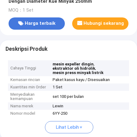
Dengan Diameter Kue Minyak 250mm
MOQ：1 Set
Harga terbaik
Hubungi sekarang
Deskripsi Produk
,
mesin expeller dingin
Cahaya Tinggi
,
ekstraktor oli hidrolik
mesin press minyak listrik
Kemasan rincian
Paket kasus kayu / Disesuaikan
Kuantitas min Order
1 Set
Menyediakan
set 100 per bulan
kemampuan
Nama merek
Lewin
Nomor model
6YY-250
Lihat Lebih