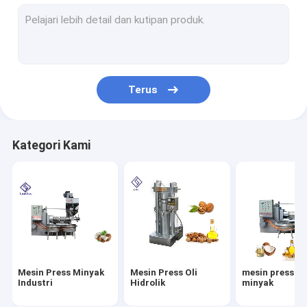
Mesin Pemanggang Industri
Mesin Pengemas Otomatis
Peralatan Filter Oli
Terus
Perangkat Ekstraksi Minyak
Mesin Pengelupasan Kacang
Kategori Kami
Mesin Layar Bergetar
Mesin Pengilangan Minyak
Mesin Press Minyak Rumah
Mesin Penghancur Kacang
Mesin Press Minyak
Mesin Press Oli
mesin press s
mesin suku cadang
Industri
Hidrolik
minyak