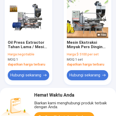
Oil Press Extractor
Mesin Ekstraksi
Tahan Lama / Mesin
Minyak Pers Dingin
Expeller Oli Mesin
380v Untuk Pers
Harga:
negotiable
Harga:
$ 5100 per set
Press Tinggi Tingkat
Minyak Goreng Bunga
MOQ:
1
MOQ:
1 set
Minyak
Matahari
dapatkan harga terbaru
dapatkan harga terbaru
Hubungi sekarang
Hubungi sekarang
Hemat Waktu Anda
Biarkan kami menghubungi produk terbaik
dengan Anda.