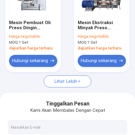
Tentang kami
Tur Pabrik
Mesin Pembuat Oli
Mesin Ekstraksi
Press Dingin
Minyak Press
Kontrol kualitas
Kapasitas Besar /
Makanan Kelas
Harga:
negotiable
Harga:
negotiable
Mesin Expeller
Dingin, Mesin Press
MOQ:
1 Set
MOQ:
1 Set
Minyak Screw Type
Minyak Zaitun
Hubungi kami
ISO
Kapasitas Besar
dapatkan harga terbaru
dapatkan harga terbaru
Permintaan Penawaran
Hubungi sekarang
Hubungi sekarang
Lihat Lebih
Mesin Press Minyak Industri
Mesin Press Oli Hidrolik
Tinggalkan Pesan
Kami Akan Membalas Dengan Cepat
mesin press sekrup minyak
Mesin Pengolah Makanan