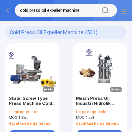
Cold Press Oil Expeller Machine
(531)
Stabil Screw Type
Mesin Press Oli
Press Machine Cold
Industri Hidrolik
Press Oil Expeller
Rumah Otomatis
Harga:
negotiate
Harga:
negotiable
Machine Berat
Cold Press Oil
MOQ:
1 Set
MOQ:
1 set
1980kg
Expeller
dapatkan harga terbaru
dapatkan harga terbaru