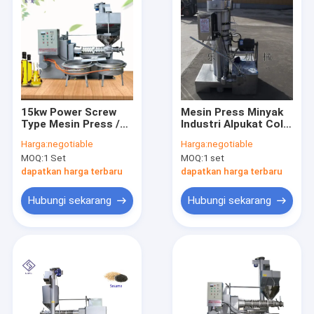
15kw Power Screw
Mesin Press Minyak
Type Mesin Press /
Industri Alpukat Cold
Hot Expeller Minyak
Press Expeller 8.5kg /
Harga:
negotiable
Harga:
negotiable
Mesin 120 - 160kg / H
Batch
MOQ:
1 Set
MOQ:
1 set
Kapasitas
dapatkan harga terbaru
dapatkan harga terbaru
Hubungi sekarang
Hubungi sekarang
Rumah
Produk
Video