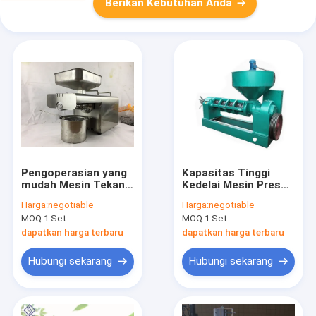
Berikan Kebutuhan Anda
Pengoperasian yang
Kapasitas Tinggi
mudah Mesin Tekan
Kedelai Mesin Press
Minyak Kacang
Minyak Kedelai Dingin
Harga:
negotiable
Harga:
negotiable
Tanah, Mesin Expeller
1800kg Berat
MOQ:
1 Set
MOQ:
1 Set
Minyak Press Dingin
dapatkan harga terbaru
dapatkan harga terbaru
Hubungi sekarang
Hubungi sekarang