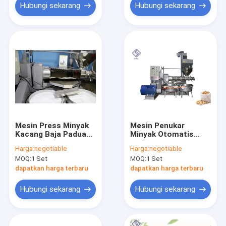
Hubungi sekarang
Hubungi sekarang
Mesin Press Minyak
Mesin Penukar
Kacang Baja Paduan,
Minyak Otomatis
Mesin Expeller
Baja Paduan / Dingin
Harga:
negotiable
Harga:
negotiable
Minyak Press Dingin
MOQ:
1 Set
MOQ:
1 Set
Pengoperasian
Sederhana
dapatkan harga terbaru
dapatkan harga terbaru
Hubungi sekarang
Hubungi sekarang