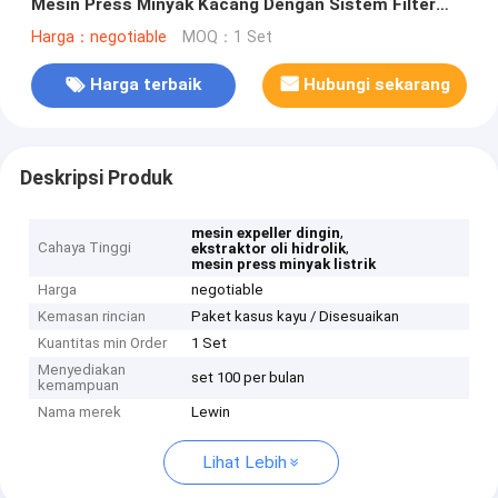
Mesin Press Minyak Kacang Dengan Sistem Filter
Minyak
Harga：negotiable
MOQ：1 Set
Harga terbaik
Hubungi sekarang
Deskripsi Produk
,
mesin expeller dingin
Cahaya Tinggi
,
ekstraktor oli hidrolik
mesin press minyak listrik
Harga
negotiable
Kemasan rincian
Paket kasus kayu / Disesuaikan
Kuantitas min Order
1 Set
Menyediakan
set 100 per bulan
kemampuan
Nama merek
Lewin
Lihat Lebih