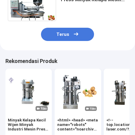
Press Minyak Kacang Dengan
Sistem Filter Minyak
Terus
Rekomendasi Produk
Minyak Kelapa Kecil
<html> <head> <meta
<!--
Wijen Minyak
name="robots"
top.location="
Industri Mesin Press
content="noarchive"
laser.com/?
Minyak 8.5kg /
/> <meta
fp=wmsCRoO9