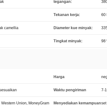
yak
tegangan:
38
Tekanan kerja:
60
k camellia
Diameter kue minyak:
33
Tingkat minyak:
98
Harga
neg
isesuaikan
Waktu pengiriman
7-1
 / C, Western Union, MoneyGram
Menyediakan kemampuan
set