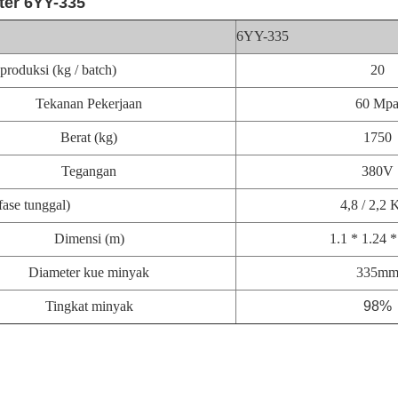
ter 6YY-335
6YY-335
 produksi
(kg / batch)
20
Tekanan Pekerjaan
60 Mp
Berat (kg)
1750
Tegangan
380V
 fase tunggal)
4,8 / 2,2
Dimensi (m)
1.1 * 1.24 *
Diameter kue minyak
335m
Tingkat minyak
98%