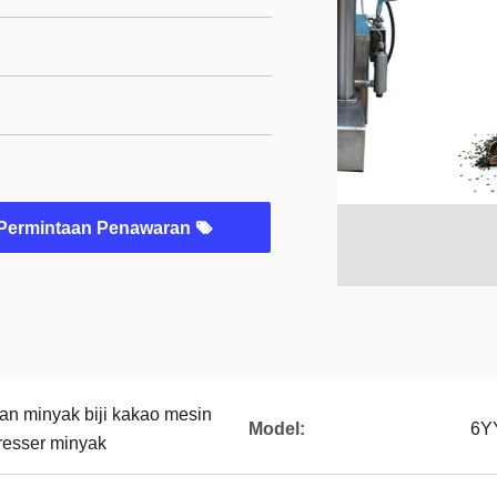
Permintaan Penawaran
an minyak biji kakao mesin
Model:
6YY
resser minyak