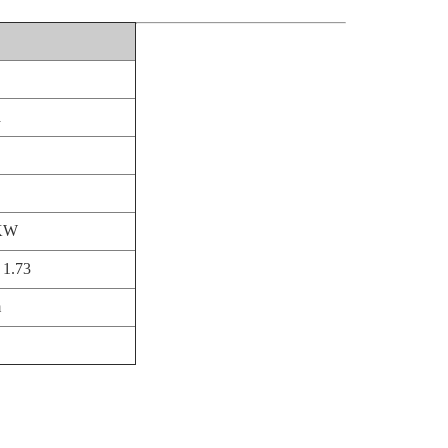
a
 KW
 1.73
m