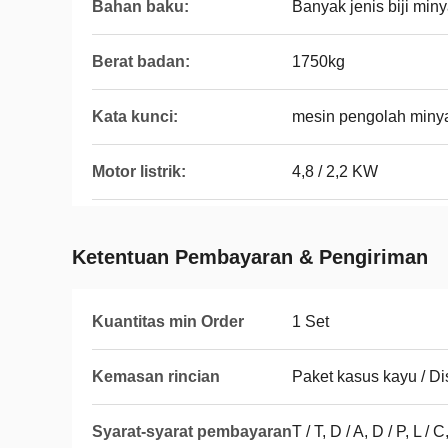
Bahan baku:
Banyak jenis biji min
Berat badan:
1750kg
Kata kunci:
mesin pengolah minya
Motor listrik:
4,8 / 2,2 KW
Ketentuan Pembayaran & Pengiriman
Kuantitas min Order
1 Set
Kemasan rincian
Paket kasus kayu / D
Syarat-syarat pembayaran
T / T, D / A, D / P, L