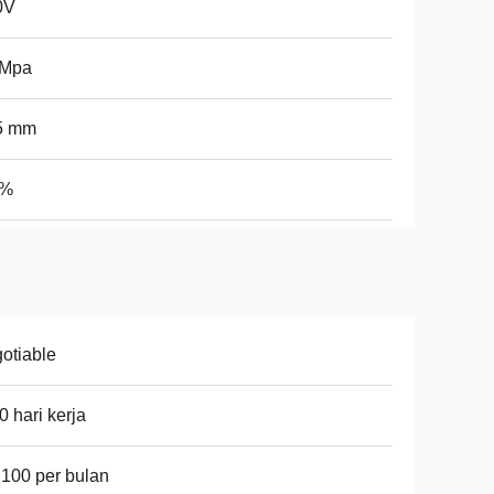
0V
 Mpa
5 mm
 %
otiable
0 hari kerja
 100 per bulan