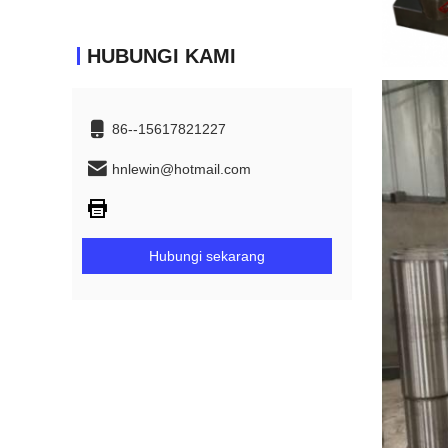
HUBUNGI KAMI
86--15617821227
hnlewin@hotmail.com
Hubungi sekarang