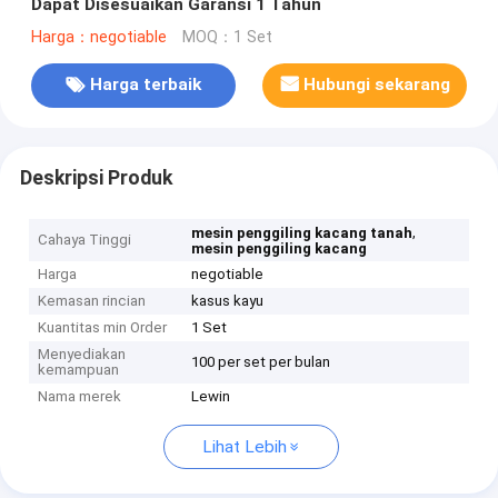
Dapat Disesuaikan Garansi 1 Tahun
Harga：negotiable
MOQ：1 Set
Harga terbaik
Hubungi sekarang
Deskripsi Produk
,
mesin penggiling kacang tanah
Cahaya Tinggi
mesin penggiling kacang
Harga
negotiable
Kemasan rincian
kasus kayu
Kuantitas min Order
1 Set
Menyediakan
100 per set per bulan
kemampuan
Nama merek
Lewin
Lihat Lebih