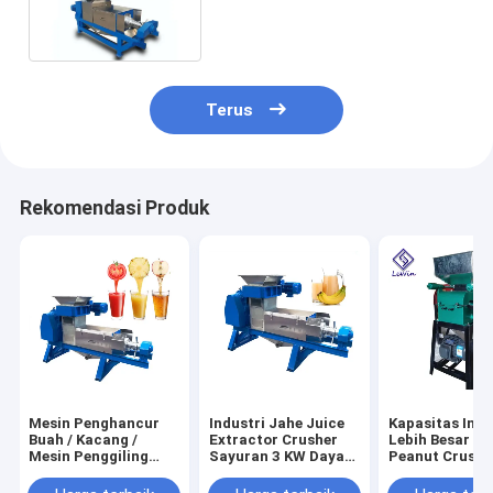
Disesuaikan Garansi 1 Tahun
Terus
Rekomendasi Produk
Mesin Penghancur
Industri Jahe Juice
Kapasitas Indu
Buah / Kacang /
Extractor Crusher
Lebih Besar Me
Mesin Penggiling
Sayuran 3 KW Daya
Peanut Crushe
Kacang Komersial
1800 * 600 * 700 Mm
Warna Disesua