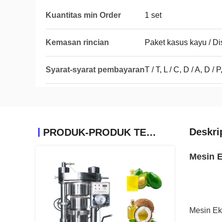
Kuantitas min Order
1 set
Kemasan rincian
Paket kasus kayu / D
Syarat-syarat pembayaran
T / T, L / C, D / A, D
Deskri
PRODUK-PRODUK TERKAIT
Mesin E
Mesin Ek