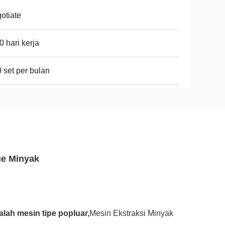
otiate
0 hari kerja
 set per bulan
ue Minyak
alah mesin tipe popluar,
Mesin Ekstraksi Minyak