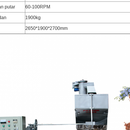
n putar
60-100RPM
dan
1900kg
2650*1900*2700mm