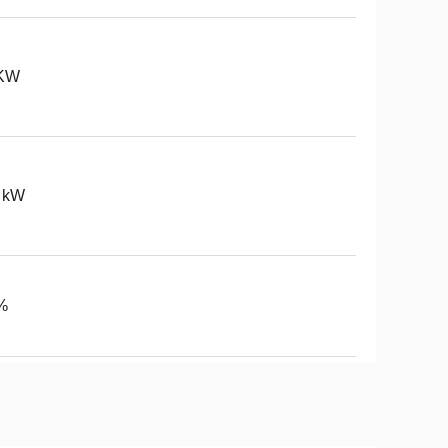
KW
2 kW
%