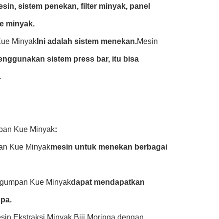
esin, sistem penekan, filter minyak, panel
e minyak.
Kue Minyak
Ini adalah sistem menekan.
Mesin
nggunakan sistem press bar, itu bisa
.
mpan Kue Minyak
:
pan Kue Minyak
mesin untuk menekan berbagai
engumpan Kue Minyak
dapat mendapatkan
upa.
sin Ekstraksi Minyak Biji Moringa dengan