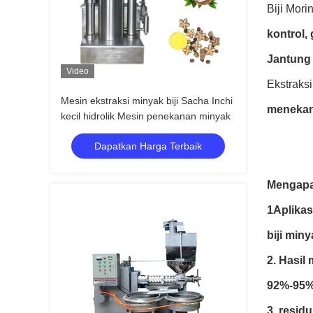
Biji Mor
kontrol,
Jantung 
Video
Ekstraks
Mesin ekstraksi minyak biji Sacha Inchi
menekan
kecil hidrolik Mesin penekanan minyak
Dapatkan Harga Terbaik
Mengapa
1Aplikasi
biji miny
2. Hasil 
92%-95% 
3. resid