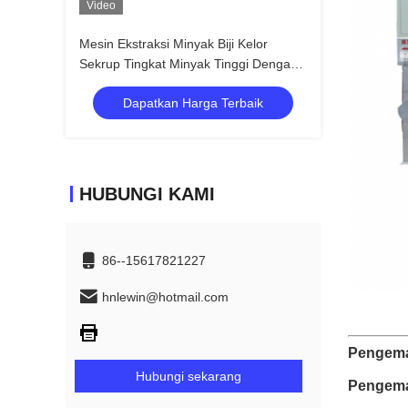
Video
Mesin Ekstraksi Minyak Biji Kelor
Sekrup Tingkat Minyak Tinggi Dengan
Pengumpan Kue Minyak
Dapatkan Harga Terbaik
HUBUNGI KAMI
86--15617821227
hnlewin@hotmail.com
Pengema
Hubungi sekarang
Pengem