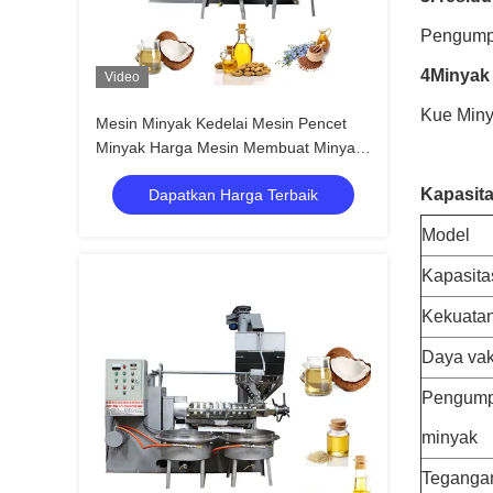
Pengump
4Minyak
Video
Kue Min
Mesin Minyak Kedelai Mesin Pencet
Minyak Harga Mesin Membuat Minyak
Kacang Kelapa Dengan 380V
Kapasit
Dapatkan Harga Terbaik
Model
Kapasita
Kekuatan
Daya va
Pengump
minyak
Teganga