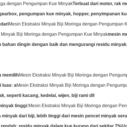
inga dengan Pengumpan Kue Minyak
Terbuat dari motor, rak m
 gearbox, pengumpan kue minyak, hopper, penyimpanan ku
dari
Mesin Ekstraksi Minyak Biji Moringa dengan Pengumpan 
i Minyak Biji Moringa dengan Pengumpan Kue Minyak
mesin me
 bahan dingin dengan baik dan mengurangi residu minyak
 memilih
Mesin Ekstraksi Minyak Biji Moringa dengan Pengu
 luas: a
Mesin Ekstraksi Minyak Biji Moringa dengan Pengum
ak, seperti kacang, kedelai, wijen, biji rami dll
minyak tinggi:
Mesin Ekstraksi Minyak Biji Moringa dengan P
minyak dari biji, lebih tinggi dari mesin pencet minyak ser
u rendah: residu minyak dalam kue kurang dari sekitar 7%
Me