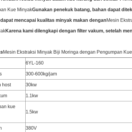
an Kue Minyak
Gunakan penekuk batang, bahan dapat ditek
 dapat mencapai kualitas minyak makan dengan
Mesin Ekstr
yak
Karena kami dilengkapi dengan filter vakum, setelah me
as
Mesin Ekstraksi Minyak Biji Moringa dengan Pengumpan Ku
6YL-160
s
300-600kg/jam
 host
30kw
kum
1.1kw
an kue
1.5kw
n
380V