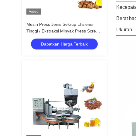
Kecepata
Video
Berat ba
Mesin Press Jenis Sekrup Efisiensi
Ukuran
Tinggi / Ekstraksi Minyak Press Screw
6YL-160
Dapatkan Harga Terbaik