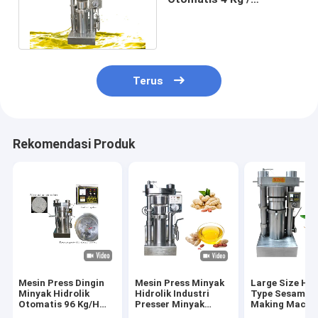
Kapasitas Batch
Efisiensi Tinggi
Terus
Rekomendasi Produk
Mesin Press Dingin
Mesin Press Minyak
Large Size Hyd
Minyak Hidrolik
Hidrolik Industri
Type Sesame O
Otomatis 96 Kg/H
Presser Minyak
Making Machin
Cocoa Butter Press
Kacang 8,5 Kg /
Olive Sesame