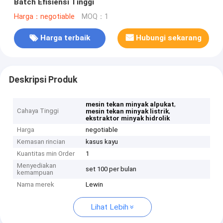
Batch Efisiensi Tinggi
Harga：negotiable
MOQ：1
Harga terbaik
Hubungi sekarang
Deskripsi Produk
,
mesin tekan minyak alpukat
Cahaya Tinggi
,
mesin tekan minyak listrik
ekstraktor minyak hidrolik
Harga
negotiable
Kemasan rincian
kasus kayu
Kuantitas min Order
1
Menyediakan
set 100 per bulan
kemampuan
Nama merek
Lewin
Lihat Lebih