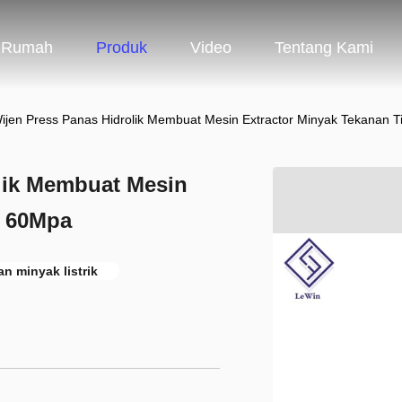
Rumah
Produk
Video
Tentang Kami
ijen Press Panas Hidrolik Membuat Mesin Extractor Minyak Tekanan 
lik Membuat Mesin
i 60Mpa
n minyak listrik