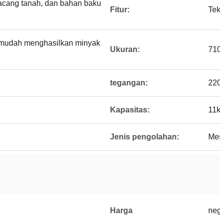
kacang tanah, dan bahan baku
Fitur:
Tek
mudah menghasilkan minyak
Ukuran:
710
tegangan:
220
Kapasitas:
11k
Jenis pengolahan:
Mes
Harga
neg