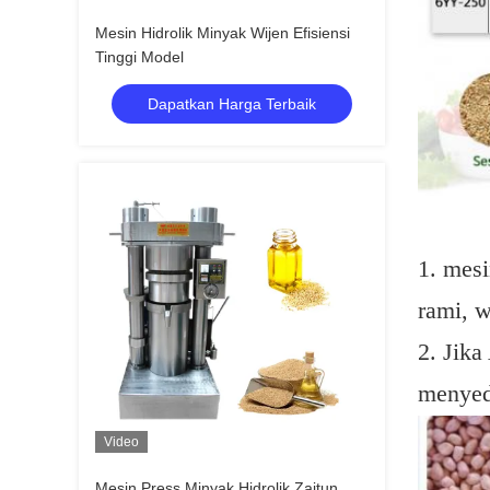
Mesin Hidrolik Minyak Wijen Efisiensi
Tinggi Model
Dapatkan Harga Terbaik
1. mesi
rami, w
2. Jika
menyed
Video
Mesin Press Minyak Hidrolik Zaitun