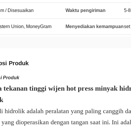
lm / Disesuaikan
Waktu pengiriman
5-8
Western Union, MoneyGram
Menyediakan kemampuan
set
psi Produk
i Produk
tekanan tinggi wijen hot press minyak hid
k
li hidrolik adalah peralatan yang paling canggih d
 yang dioperasikan dengan tangan saat ini.
Ini ada