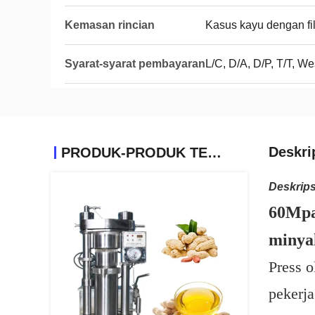
Kemasan rincian
Kasus kayu dengan fi
Syarat-syarat pembayaran
L/C, D/A, D/P, T/T, 
Deskri
PRODUK-PRODUK TERKAIT
Deskrips
60Mpa 
minya
Press o
pekerja