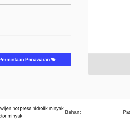
Permintaan Penawaran
wijen hot press hidrolik minyak
Bahan:
Pa
tor minyak