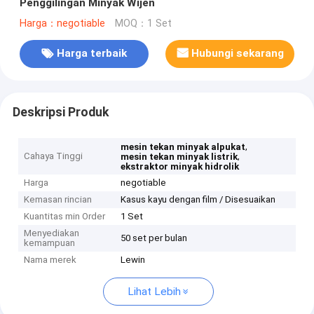
Penggilingan Minyak Wijen
Harga：negotiable
MOQ：1 Set
Harga terbaik
Hubungi sekarang
Deskripsi Produk
,
mesin tekan minyak alpukat
Cahaya Tinggi
,
mesin tekan minyak listrik
ekstraktor minyak hidrolik
Harga
negotiable
Kemasan rincian
Kasus kayu dengan film / Disesuaikan
Kuantitas min Order
1 Set
Menyediakan
50 set per bulan
kemampuan
Nama merek
Lewin
Lihat Lebih