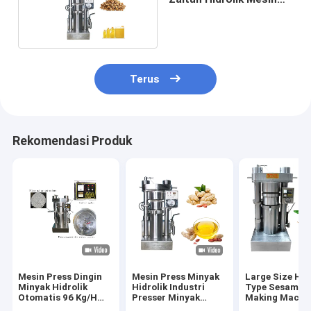
Penggilingan Minyak
Wijen
Terus
Rekomendasi Produk
Mesin Press Dingin
Mesin Press Minyak
Large Size Hyd
Minyak Hidrolik
Hidrolik Industri
Type Sesame O
Otomatis 96 Kg/H
Presser Minyak
Making Machin
Cocoa Butter Press
Kacang 8,5 Kg /
Olive Sesame