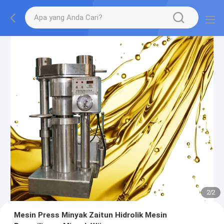
2
/
2
Mesin Press Minyak Zaitun Hidrolik Mesin