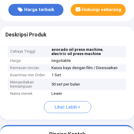
Harga terbaik
Hubungi sekarang
Deskripsi Produk
,
avocado oil press machine
Cahaya Tinggi
electric oil press machine
Harga
negotiable
Kemasan rincian
Kasus kayu dengan film / Disesuaikan
Kuantitas min Order
1 Set
Menyediakan
50 set per bulan
kemampuan
Nama merek
Lewin
Lihat Lebih