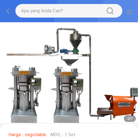
2
/
7
Harga：negotiable
MOQ：1 Set