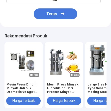
Terus
Rekomendasi Produk
Mesin Press Dingin
Mesin Press Minyak
Large Size Hyd
Minyak Hidrolik
Hidrolik Industri
Type Sesame O
Otomatis 96 Kg/H
Presser Minyak
Making Machin
Cocoa Butter Press
Kacang 8,5 Kg /
Olive Sesame
60 MPa
Kapasitas Batch
Avocado
Harga terbaik
Harga terbaik
Harga terb